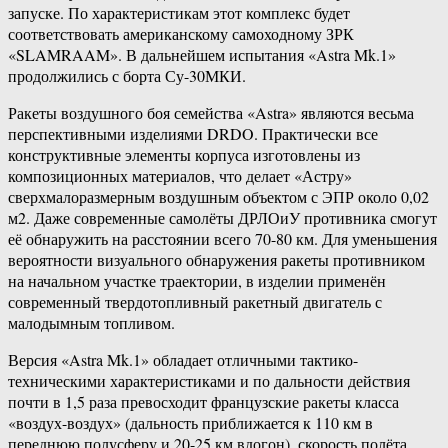
запуске. По характеристикам этот комплекс будет
соответствовать американскому самоходному ЗРК
«SLAMRAAM». В дальнейшем испытания «Astra Mk.1»
продолжились с борта Су-30МКИ.
Ракеты воздушного боя семейства «Astra» являются весьма
перспективными изделиями DRDO. Практически все
конструктивные элементы корпуса изготовлены из
композиционных материалов, что делает «Астру»
сверхмалоразмерным воздушным объектом с ЭПР около 0,02
м2. Даже современные самолёты ДРЛОиУ противника смогут
её обнаружить на расстоянии всего 70-80 км. Для уменьшения
вероятности визуального обнаружения ракеты противником
на начальном участке траектории, в изделии применён
современный твердотопливный ракетный двигатель с
малодымным топливом.
Версия «Astra Mk.1» обладает отличными тактико-
техническими характеристиками и по дальности действия
почти в 1,5 раза превосходит французские ракеты класса
«воздух-воздух» (дальность приближается к 110 км в
переднюю полусферу и 20-25 км вдогон), скорость полёта