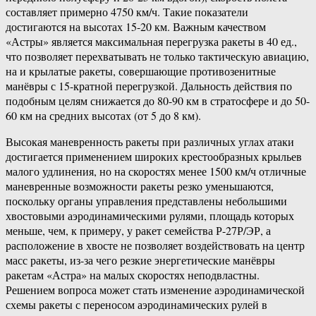
составляет примерно 4750 км/ч. Такие показатели
достигаются на высотах 15-20 км. Важным качеством
«Астры» является максимальная перегрузка ракеты в 40 ед.,
что позволяет перехватывать не только тактическую авиацию,
на и крылатые ракеты, совершающие противозенитные
манёвры с 15-кратной перегрузкой. Дальность действия по
подобным целям снижается до 80-90 км в стратосфере и до 50-
60 км на средних высотах (от 5 до 8 км).
Высокая маневренность ракеты при различных углах атаки
достигается применением широких крестообразных крыльев
малого удлинения, но на скоростях менее 1500 км/ч отличные
маневренные возможности ракеты резко уменьшаются,
поскольку органы управления представлены небольшими
хвостовыми аэродинамическими рулями, площадь которых
меньше, чем, к примеру, у ракет семейства Р-27Р/ЭР, а
расположение в хвосте не позволяет воздействовать на центр
масс ракеты, из-за чего резкие энергетические манёвры
ракетам «Астра» на малых скоростях неподвластны.
Решением вопроса может стать изменение аэродинамической
схемы ракеты с переносом аэродинамических рулей в