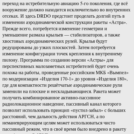
переход на истребительную авиацию 5-го поколения, где всё
вооружение должно находится исключительно во внутренних
отсеках. И здесь DRDO предстоит проделать долгий путь в
изменении аэродинамической конструкции ракеты «Астра».
Прежде всего, потребуется изменение геометрии и
уменьшение размаха крыльев — стабилизаторов, а также
хвостовых аэродинамических рулей. Крылья будут
редуцированы до узких плоскостей. Затем потребуется
изменение конфигурации точек крепления к внутреннему
пилону. Программа по созданию версии «Астры» для
перспективных малозаметных истребителей будет очень
похожа на работы, проведенные российским МКБ «Вымпел»
по модернизации «Изделия 170-1» до уровня «Изделия 180»,
где для компактности решётчатые аэродинамические рули
заменили на плоские и нескладывающиеся. Ракета может
получить комбинированное активно-пассивное
радиолокационное наведение, пассивный канал которого
позволит использовать принцип «пустил-забыл» с больших
расстояний, чем дальность действия АРГСН, а по
неманеврирующим целям может использоваться чисто
пассивный режим, что в своё время было внедрено в ракету