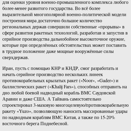
для оценки уровня военно-промышленного комплекса любого
более-менее развитого государства. Во всё более
выразительной многополярной военно-политической модели
построения мира достаточно большое количество
региональных держав совершили собственные «прорывы» в
сфере развития ракетных технологий, разработав и запустив в
серийное производства дальнобойное высокоточное оружие,
которые при определённых обстоятельствах может поставить
в трудное положение даже мощные вооружённые силы
сверхдержав.
Иран, пусть с помощью КНР и КНДР, смог разработать и
начать серийное производство нескольких линеек
противокорабельных крылатых ракет («Noor», «Gader») и
баллистических ракет («Khalij Fars»), способных отправить на
дно любой боевой надводный корабль ВМС Саудовской
Аравии и даже США. А Тайвань самостоятельно
спроектировал 3-маховую многоцелевую/противокорабельную
ракету «Yuzo», позволяющую наносить массированные удары
по надводным кораблям ВМС Китая, а также по 15-20%
восточного берега Поднебесной.