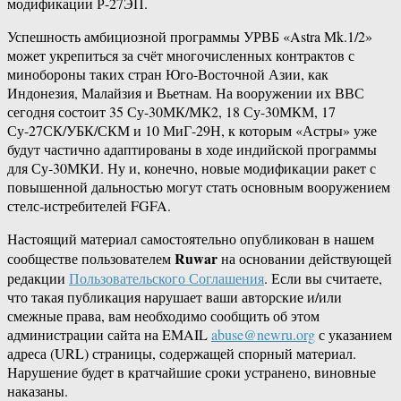
модификации Р-27ЭП.
Успешность амбициозной программы УРВБ «Astra Mk.1/2»
может укрепиться за счёт многочисленных контрактов с
минобороны таких стран Юго-Восточной Азии, как
Индонезия, Малайзия и Вьетнам. На вооружении их ВВС
сегодня состоит 35 Су-30МК/МК2, 18 Су-30МКМ, 17
Су-27СК/УБК/СКМ и 10 МиГ-29Н, к которым «Астры» уже
будут частично адаптированы в ходе индийской программы
для Су-30МКИ. Ну и, конечно, новые модификации ракет с
повышенной дальностью могут стать основным вооружением
стелс-истребителей FGFA.
Настоящий материал самостоятельно опубликован в нашем
Ruwar
сообществе пользователем
на основании действующей
редакции
Пользовательского Соглашения
. Если вы считаете,
что такая публикация нарушает ваши авторские и/или
смежные права, вам необходимо сообщить об этом
администрации сайта на EMAIL
abuse@newru.org
с указанием
адреса (URL) страницы, содержащей спорный материал.
Нарушение будет в кратчайшие сроки устранено, виновные
наказаны.