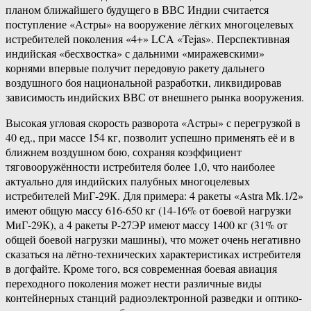
планом ближайшего будущего в ВВС Индии считается
поступление «Астры» на вооружение лёгких многоцелевых
истребителей поколения «4+» LCA «Tejas». Перспективная
индийская «бесхвостка» с дальними «миражевскими»
корнями впервые получит передовую ракету дальнего
воздушного боя национальной разработки, ликвидировав
зависимость индийских ВВС от внешнего рынка вооружения.
Высокая угловая скорость разворота «Астры» с перегрузкой в
40 ед., при массе 154 кг, позволит успешно применять её и в
ближнем воздушном бою, сохраняя коэффициент
тяговооружённости истребителя более 1,0, что наиболее
актуально для индийских палубных многоцелевых
истребителей МиГ-29К. Для примера: 4 ракеты «Astra Mk.1/2»
имеют общую массу 616-650 кг (14-16% от боевой нагрузки
МиГ-29К), а 4 ракеты Р-27ЭР имеют массу 1400 кг (31% от
общей боевой нагрузки машины), что может очень негативно
сказаться на лётно-технических характеристиках истребителя
в догфайте. Кроме того, вся современная боевая авиация
переходного поколения может нести различные виды
контейнерных станций радиоэлектронной разведки и оптико-