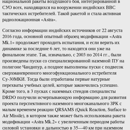
национальной ракеты воздушного боя, интегрированной в
СУО всех, находящихся на вооружении индийских ВВС
тактических истребителей. Такой ракетой и стала активная
радиолокационная «Astra».
Согласно информации индийских источников от 22 августа
2016 года, основной опытный образец модификации «Astra
Mk.1» продолжает проходить испытания, и если верить их
динамике за последние 6 лет, то находятся они уже на
финальном этапе. Так, изначально, с 2003 по 2014 гг., были
произведены пуски со специализированной наземной ПУ на
полигоне Чандипур, а позднее выполнены пуски с подвесок
сверхманевренного многофункционального истребителя
Су-30МКИ. Тогда были отработаны первые натурные
перехваты учебных целей, которые закончились успешно.
Кроме того, в 3 пусках с наземных стендов специалисты
DRDO получили исчерпывающую информацию для развития
проекта перспективного наземного многоканального ЗРК с
малым временем реакции QRSAMS (Quick Reaction, Surface to
Air Missile), в котором также может быть использована ракета
модификации «Astra Mk.2» с увеличенным периодом работы
силовой установки и дальностью в 35—40 км при наземном