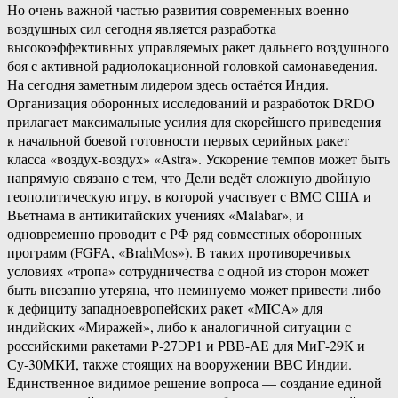
Но очень важной частью развития современных военно-
воздушных сил сегодня является разработка
высокоэффективных управляемых ракет дальнего воздушного
боя с активной радиолокационной головкой самонаведения.
На сегодня заметным лидером здесь остаётся Индия.
Организация оборонных исследований и разработок DRDO
прилагает максимальные усилия для скорейшего приведения
к начальной боевой готовности первых серийных ракет
класса «воздух-воздух» «Astra». Ускорение темпов может быть
напрямую связано с тем, что Дели ведёт сложную двойную
геополитическую игру, в которой участвует с ВМС США и
Вьетнама в антикитайских учениях «Malabar», и
одновременно проводит с РФ ряд совместных оборонных
программ (FGFA, «BrahMos»). В таких противоречивых
условиях «тропа» сотрудничества с одной из сторон может
быть внезапно утеряна, что неминуемо может привести либо
к дефициту западноевропейских ракет «MICA» для
индийских «Миражей», либо к аналогичной ситуации с
российскими ракетами Р-27ЭР1 и РВВ-АЕ для МиГ-29К и
Су-30МКИ, также стоящих на вооружении ВВС Индии.
Единственное видимое решение вопроса — создание единой