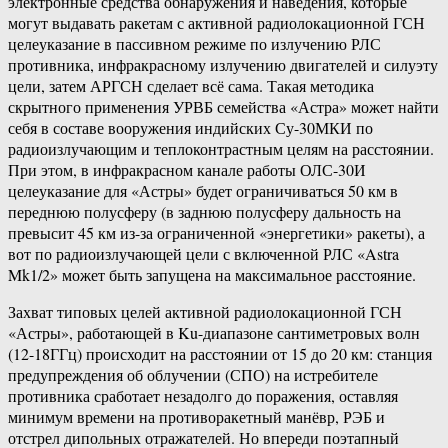
электронные средства обнаружения и наведения, которые
могут выдавать ракетам с активной радиолокационной ГСН
целеуказание в пассивном режиме по излучению РЛС
противника, инфракрасному излучению двигателей и силуэту
цели, затем АРГСН сделает всё сама. Такая методика
скрытного применения УРВБ семейства «Астра» может найти
себя в составе вооружения индийских Су-30МКИ по
радиоизлучающим и теплоконтрастным целям на расстоянии.
При этом, в инфракрасном канале работы ОЛС-30И
целеуказание для «Астры» будет ограничиваться 50 км в
переднюю полусферу (в заднюю полусферу дальность на
превысит 45 км из-за ограниченной «энергетики» ракеты), а
вот по радиоизлучающей цели с включенной РЛС «Astra
Mk1/2» может быть запущена на максимальное расстояние.
Захват типовых целей активной радиолокационной ГСН
«Астры», работающей в Ku-диапазоне сантиметровых волн
(12-18ГГц) происходит на расстоянии от 15 до 20 км: станция
предупреждения об облучении (СПО) на истребителе
противника сработает незадолго до поражения, оставляя
минимум времени на противоракетный манёвр, РЭБ и
отстрел дипольных отражателей. Но впереди поэтапный