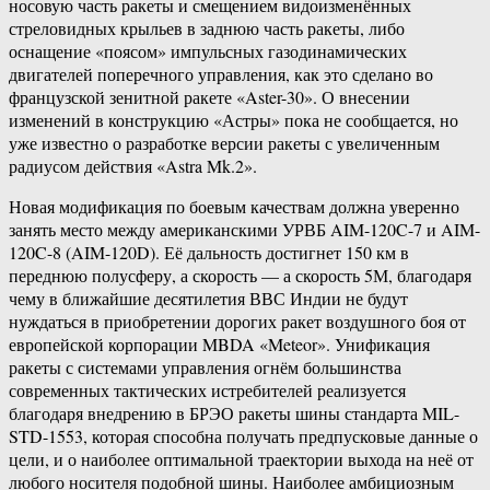
носовую часть ракеты и смещением видоизменённых
стреловидных крыльев в заднюю часть ракеты, либо
оснащение «поясом» импульсных газодинамических
двигателей поперечного управления, как это сделано во
французской зенитной ракете «Aster-30». О внесении
изменений в конструкцию «Астры» пока не сообщается, но
уже известно о разработке версии ракеты с увеличенным
радиусом действия «Astra Mk.2».
Новая модификация по боевым качествам должна уверенно
занять место между американскими УРВБ AIM-120C-7 и AIM-
120C-8 (AIM-120D). Её дальность достигнет 150 км в
переднюю полусферу, а скорость — а скорость 5М, благодаря
чему в ближайшие десятилетия ВВС Индии не будут
нуждаться в приобретении дорогих ракет воздушного боя от
европейской корпорации MBDA «Meteor». Унификация
ракеты с системами управления огнём большинства
современных тактических истребителей реализуется
благодаря внедрению в БРЭО ракеты шины стандарта MIL-
STD-1553, которая способна получать предпусковые данные о
цели, и о наиболее оптимальной траектории выхода на неё от
любого носителя подобной шины. Наиболее амбициозным