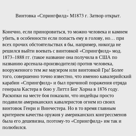
Винтовка «Спрингфилд» М1873 г. Затвор открыт.
Конечно, если приноровиться, то можно человека и камнем
убить, в особенности если попасть ему в голову, но… при
всех прочих обстоятельствах я бы, например, никогда не
решился выйти воевать с винтовкой «Спрингфилд» мод.
1873–1888 гг. (такое название она получила в США по
названию арсенала-производителя) против человека,
вооруженного тем же маузером или винтовкой Гра! Более
того, совершенно точно известно, что именно кавалерийский
карабин «Спрингфилд» и был причиной поражения отряда
генерала Кастера в бою у Литтл Биг Хорна в 1876 году.
Раскопки на месте боя показали, что индейцы просто
подавили американских кавалеристов огнем из своих
винтовок Генри и Винчестера. Но в то время главным
критерием качества оружия у американских конгрессменов
была его дешевизна, поэтому-то «Спрингфилд» им так и
полюбился.