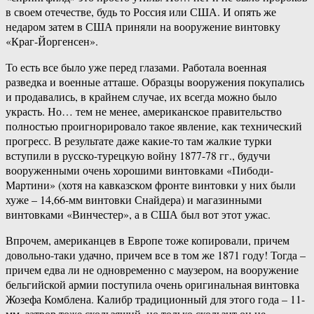
в своем отечестве, будь то Россия или США. И опять же
недаром затем в США приняли на вооружение винтовку
«Краг-Йоргенсен».
То есть все было уже перед глазами. Работала военная
разведка и военные атташе. Образцы вооружения покупались
и продавались, в крайнем случае, их всегда можно было
украсть. Но… тем не менее, американское правительство
полностью проигнорировало такое явление, как технический
прогресс. В результате даже какие-то там жалкие турки
вступили в русско-турецкую войну 1877-78 гг., будучи
вооруженными очень хорошими винтовками «Пибоди-
Мартини» (хотя на кавказском фронте винтовки у них были
хуже – 14,66-мм винтовки Снайдера) и магазинными
винтовками «Винчестер», а в США был вот этот ужас.
Впрочем, американцев в Европе тоже копировали, причем
довольно-таки удачно, причем все в том же 1871 году! Тогда –
причем едва ли не одновременно с маузером, на вооружение
бельгийской армии поступила очень оригинальная винтовка
Жозефа Комблена. Калибр традиционный для этого года – 11-
мм, затвор тоже скользящий, но только скользит он не