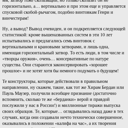
горизонтально, а… вертикально и при этом еще и управляется
спусковой скобой-рычагом, подобно винтовкам Генри и
винчестерам!
Ну, а вывод? Вывод очевиден, и он подкрепляется следующей
статистикой: кроме вышеназванных систем в эти 10 лет
испытывались и предлагались семь винтовок с
вертикальными и крановыми затворами, и лишь одна,
имеющая горизонтальный затвор. То есть люди, в том числе и
«творцы оружия», очень… консервативные по натуре
существа. Они стараются законсервировать «хорошее
прошлое» и не хотят хотя бы немного подумать о будущем!
Те конструкторы, которые действовали в правильном
направлении, ну скажем, такие, как тот же Хирам Бердан или
Пауль Маузер, получили всеобщее признание (достаточно
вспомнить, сколько те же «берданки» верой и правдой
послужили у нас в России!) и миллионные тиражи выпуска
своих образцов. Те, которые… оглядывались назад даже в тех
случаях, когда они создавали нечто технически совершенное,
оказывались в положении «калифа на час», а их творения