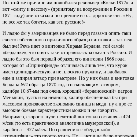
По этой же причине им полюбился револьвер «Кольт-1872», а
вот «смиту и вессону» (принятому на вооружении в России в
1871 году) они отказали по причине его… дороговизны: «Ну,
не все же так богаты, как эти русские!»
И ладно бы у американцев не было перед глазами опять-таки
своего собственного приличного образца винтовки – так ведь
был же! Речь идет о винтовке Хирама Бердана, той самой
«берданке», что опять-таки отправилась за океан в Россию. И
ладно бы это был первый образец его винтовки 1868 года,
которая от «Спрингфилда» отличалась лишь тем, что курок
имел цилиндрическую, а не плоскую пружину, и вдобавок
еще и запирал затвор при выстреле. Но у них была и винтовка
Бердана №2 образца 1870 года со скользящим затвором,
калибра 10,67-мм под очень хороший «бердановский» патрон.
Меньший, пусть и на немного, калибр обеспечивал бы при
массовом производстве экономию свинца и меди, ну а про ее
высокие боевые характеристики можно и не говорить.
Например, скорость пули пехотной винтовки составляла 424
м/сек (то есть практически аналогична маузеровской), а
карабина – 357 м/сек. По сравнению с «берданкой»
«спрингфилд» это просто утиль. Но… нет и не было пророков