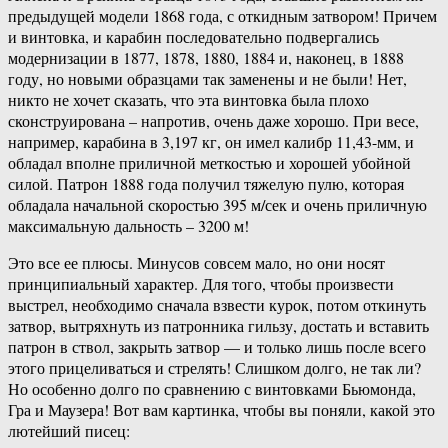
предыдущей модели 1868 года, с откидным затвором! Причем
и винтовка, и карабин последовательно подвергались
модернизации в 1877, 1878, 1880, 1884 и, наконец, в 1888
году, но новыми образцами так заменены и не были! Нет,
никто не хочет сказать, что эта винтовка была плохо
сконструирована – напротив, очень даже хорошо. При весе,
например, карабина в 3,197 кг, он имел калибр 11,43-мм, и
обладал вполне приличной меткостью и хорошей убойной
силой. Патрон 1888 года получил тяжелую пулю, которая
обладала начальной скоростью 395 м/сек и очень приличную
максимальную дальность – 3200 м!
Это все ее плюсы. Минусов совсем мало, но они носят
принципиальный характер. Для того, чтобы произвести
выстрел, необходимо сначала взвести курок, потом откинуть
затвор, вытряхнуть из патронника гильзу, достать и вставить
патрон в ствол, закрыть затвор — и только лишь после всего
этого прицеливаться и стрелять! Слишком долго, не так ли?
Но особенно долго по сравнению с винтовками Бьюмонда,
Гра и Маузера! Вот вам картинка, чтобы вы поняли, какой это
лютейший писец: