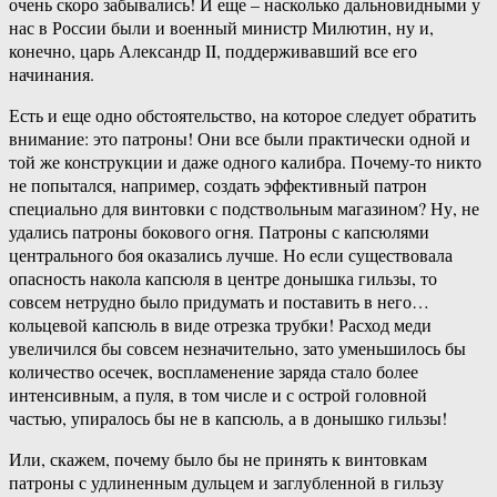
очень скоро забывались! И еще – насколько дальновидными у
нас в России были и военный министр Милютин, ну и,
конечно, царь Александр II, поддерживавший все его
начинания.
Есть и еще одно обстоятельство, на которое следует обратить
внимание: это патроны! Они все были практически одной и
той же конструкции и даже одного калибра. Почему-то никто
не попытался, например, создать эффективный патрон
специально для винтовки с подствольным магазином? Ну, не
удались патроны бокового огня. Патроны с капсюлями
центрального боя оказались лучше. Но если существовала
опасность накола капсюля в центре донышка гильзы, то
совсем нетрудно было придумать и поставить в него…
кольцевой капсюль в виде отрезка трубки! Расход меди
увеличился бы совсем незначительно, зато уменьшилось бы
количество осечек, воспламенение заряда стало более
интенсивным, а пуля, в том числе и с острой головной
частью, упиралось бы не в капсюль, а в донышко гильзы!
Или, скажем, почему было бы не принять к винтовкам
патроны с удлиненным дульцем и заглубленной в гильзу