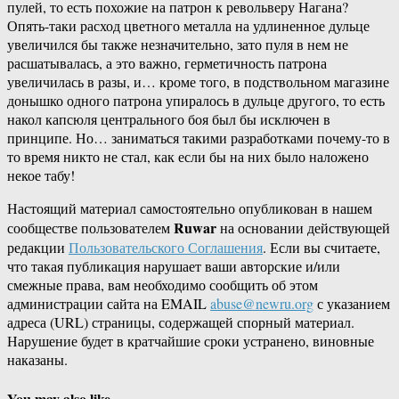
пулей, то есть похожие на патрон к револьверу Нагана?
Опять-таки расход цветного металла на удлиненное дульце
увеличился бы также незначительно, зато пуля в нем не
расшатывалась, а это важно, герметичность патрона
увеличилась в разы, и… кроме того, в подствольном магазине
донышко одного патрона упиралось в дульце другого, то есть
накол капсюля центрального боя был бы исключен в
принципе. Но… заниматься такими разработками почему-то в
то время никто не стал, как если бы на них было наложено
некое табу!
Настоящий материал самостоятельно опубликован в нашем
Ruwar
сообществе пользователем
на основании действующей
редакции
Пользовательского Соглашения
. Если вы считаете,
что такая публикация нарушает ваши авторские и/или
смежные права, вам необходимо сообщить об этом
администрации сайта на EMAIL
abuse@newru.org
с указанием
адреса (URL) страницы, содержащей спорный материал.
Нарушение будет в кратчайшие сроки устранено, виновные
наказаны.
You may also like...