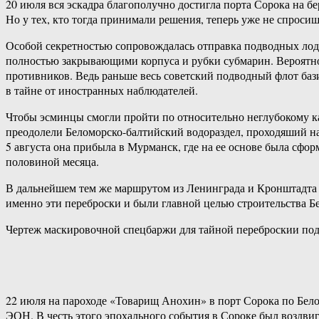
20 июля вся эскадра благополучно достигла порта Сорока на бе
Но у тех, кто тогда принимали решения, теперь уже не спросиш
Особой секретностью сопровождалась отправка подводных лод
полностью закрывающими корпуса и рубки субмарин. Вероятно
противников. Ведь раньше весь советский подводный флот бази
в тайне от иностранных наблюдателей.
Чтобы эсминцы смогли пройти по относительно неглубокому ка
преодолели Беломорско-балтийский водораздел, проходяший на
5 августа она прибыла в Мурманск, где на ее основе была сф
половиной месяца.
В дальнейшем тем же маршрутом из Ленинграда и Кронштадта н
именно эти переброски и были главной целью строительства Б
Чертеж маскировочной спецбаржи для тайной переброскии под
22 июля на пароходе «Товарищ Анохин» в порт Сорока по Бел
ЭОН. В честь этого эпохального события в Сороке был воздви