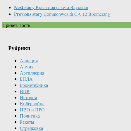
Next story
Крылатая ракета Bayraktar
Previous story
Commonwealth CA-12 Boomerang
Привет, гость!
Рубрики
Авиация
Армия
Артиллерия
БПЛА
Бронетехника
ВПК
История
Кибервойна
ПВО и ПРО
Политика
Ракеты
Стрелковка