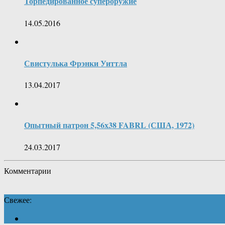
Торпедированное супероружие
14.05.2016
Свистулька Фрэнки Уиттла
13.04.2017
Опытный патрон 5,56х38 FABRL (США, 1972)
24.03.2017
Комментарии
Свежее: