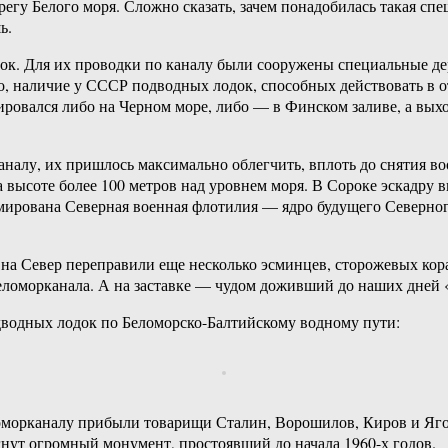
регу Белого моря. Сложно сказать, зачем понадобилась такая спе
ь.
ок. Для их проводки по каналу были сооружены специальные д
, наличие у СССР подводных лодок, способных действовать в о
ровался либо на Черном море, либо — в Финском заливе, а выхо
налу, их пришлось максимально облегчить, вплоть до снятия во
 высоте более 100 метров над уровнем моря. В Сороке эскадру 
ормирована Северная военная флотилия — ядро будущего Северно
а Север переправили еще несколько эсминцев, сторожевых кора
еломорканала. А на заставке — чудом доживший до наших дней 
водных лодок по Беломорско-Балтийскому водному пути:
оморканалу прибыли товарищи Сталин, Ворошилов, Киров и Яго
гнут огромный монумент, простоявший до начала 1960-х годов.