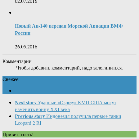
02.07.2016
Новый Ан-140 передан Морской Авиации ВМФ
России
26.05.2016
Комментарии
Чтобы добавить комментарий, надо залогиниться.
Свежее:
Next story
Ударные «Osprey» КМП США могут
изменить войну XXI века
Previous story
Индонезия получила первые танки
Leopard 2 RI
Привет, гость!