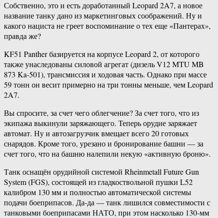
Собственно, это и есть доработанный Leopard 2A7, а новое
название танку дано из маркетинговых соображений. Ну и
какого нациста не греет воспоминание о тех еще «Пантерах»,
правда же?
KF51 Panther базируется на корпусе Leopard 2, от которого
также унаследованы силовой агрегат (дизель V12 MTU MB
873 Ka-501), трансмиссия и ходовая часть. Однако при массе
59 тонн он весит примерно на три тонны меньше, чем Leopard
2A7.
Вы спросите, за счет чего облегчение? За счет того, что из
экипажа выкинули заряжающего. Теперь орудие заряжает
автомат. Ну и автозагрузчик вмещает всего 20 готовых
снарядов. Кроме того, урезано и бронирование башни — за
счет того, что на башню налепили некую «активную броню».
Танк оснащён орудийной системой Rheinmetall Future Gun
System (FGS), состоящей из гладкоствольной пушки L52
калибром 130 мм и полностью автоматической системы
подачи боеприпасов. Да-да — танк лишился совместимости с
танковыми боеприпасами НАТО, при этом насколько 130-мм