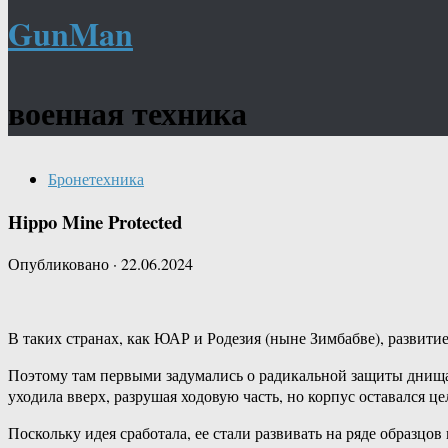
GunMan
военная техника
Бронетехника
Hippo Mine Protected
Опубликовано
·
22.06.2024
В таких странах, как ЮАР и Родезия (ныне Зимбабве), развити
Поэтому там первыми задумались о радикальной защиты днища
уходила вверх, разрушая ходовую часть, но корпус оставался ц
Поскольку идея сработала, ее стали развивать на ряде образцо