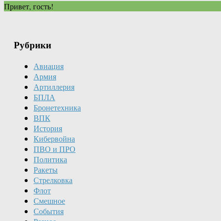
Привет, гость!
Рубрики
Авиация
Армия
Артиллерия
БПЛА
Бронетехника
ВПК
История
Кибервойна
ПВО и ПРО
Политика
Ракеты
Стрелковка
Флот
Смешное
События