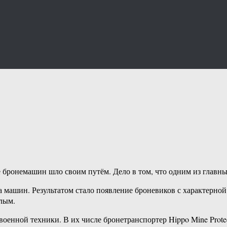
е бронемашин шло своим путём. Дело в том, что одним из главн
 машин. Результатом стало появление броневиков с характерно
елым.
в военной техники. В их числе бронетранспортер Hippo Mine Prot