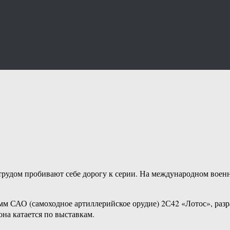
 трудом пробивают себе дорогу к серии. На международном вое
-мм САО (самоходное артиллерийское орудие) 2С42 «Лотос», раз
на катается по выставкам.