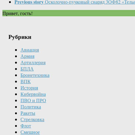
Previous story
Осколочно-пучковый снаряд 3ОФ82 «Тель
Привет, гость!
Рубрики
Авиация
Армия
Артиллерия
БПЛА
Бронетехника
ВПК
История
Кибервойна
ПВО и ПРО
Политика
Ракеты
Стрелковка
Флот
Смешное