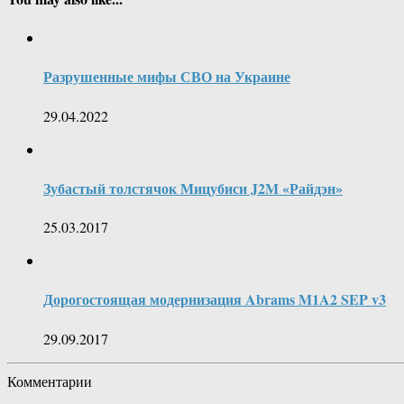
Разрушенные мифы СВО на Украине
29.04.2022
Зубастый толстячок Мицубиси J2M «Райдэн»
25.03.2017
Дорогостоящая модернизация Abrams M1A2 SEP v3
29.09.2017
Комментарии