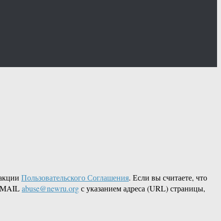
дакции
Пользовательского Соглашения
. Если вы считаете, что
 EMAIL
abuse@newru.org
с указанием адреса (URL) страницы,