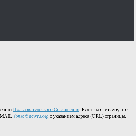
дакции
Пользовательского Соглашения
. Если вы считаете, что
 EMAIL
abuse@newru.org
с указанием адреса (URL) страницы,