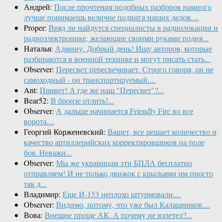
Андрей:
После прочтения подобных разборов намного
лучше понимаешь величие подвига наших дедов....
Proper:
Вряд ли найдутся специалисты в радиолокации и
радиоэлектронике, желающие своими руками подня...
Наталья:
Админу. Добрый день! Ищу авторов, которые
разбираются в военной технике и могут писать стать...
Observer:
Пересвет пересвечивает. Строго говоря, он не
самоходный - он транспортируемый....
Ant:
Привет! А где же наш "Пересвет"?...
Bear52:
В бронзе отлить!...
Observer:
А дальше начинается Friendly Fire во все
ворота....
Георгий Корженевский:
Ващет, все решает количество и
качество артиллерийских корректировщиков на поле
боя. Неважн...
Observer:
Мы же украинцам эти БПЛА бесплатно
отправляем! И не только движок с крыльями им просто
так д...
Владимир:
Еще И-153 неплохо штурмовали....
Observer:
Видимо, потому, что уже был Калашников....
Вова:
Внешне проще АК. А почему не взлетел?...