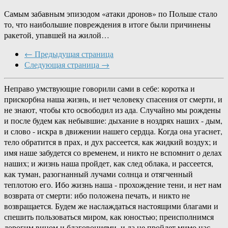
Самым забавным эпизодом «атаки дронов» по Польше стало
то, что наибольшие повреждения в итоге были причинены
ракетой, упавшей на жилой…
← Предыдущая страница
Следующая страница →
Неправо умствующие говорили сами в себе: коротка и
прискорбна наша жизнь, и нет человеку спасения от смерти, и
не знают, чтобы кто освободил из ада. Случайно мы рождены
и после будем как небывшие: дыхание в ноздрях наших - дым,
и слово - искра в движении нашего сердца. Когда она угаснет,
тело обратится в прах, и дух рассеется, как жидкий воздух; и
имя наше забудется со временем, и никто не вспомнит о делах
наших; и жизнь наша пройдет, как след облака, и рассеется,
как туман, разогнанный лучами солнца и отягченный
теплотою его. Ибо жизнь наша - прохождение тени, и нет нам
возврата от смерти: ибо положена печать, и никто не
возвращается. Будем же наслаждаться настоящими благами и
спешить пользоваться миром, как юностью; преисполнимся
дорогим вином и благовониями, и да не пройдет мимо нас