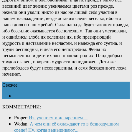
весенний цвет жизни; увенчаемся цветами роз прежде,
нежели они увяли; никто из нас не лишай себя участия в
нашем наслаждении; везде оставим следы веселья, ибо это
наша доля и наш жребий. Сила наша да будет законом правды,
ибо бессилие оказывается бесполезным. Так они умствовали,
и ошиблись; злоба их ослепила их, ибо презирающий
мудрость и наставление несчастен, и надежда его суетна, и
труды бесплодны, и дела его непотребны. Жены их
несмысленны, и дети их злы, проклят род их. Плод добрых
трудов славен, и корень мудрости неподвижен. Дети же
прелюбодеев будут несовершенны, и семя беззаконного ложа
исчезнет.
Свежее:
КОММЕНТАРИИ:
Proper:
Излучением и испарением....
Wodan:
А чем они её охлаждают то в безвоздушном
среде? Ну, когда выныривают....