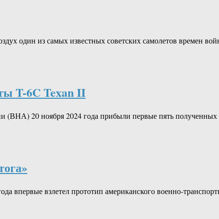
 воздух один из самых известных советских самолетов времен во
ы T-6C Texan II
и (ВНА) 20 ноября 2024 года прибыли первые пять полученны
тога»
 года впервые взлетел прототип американского военно-транспор