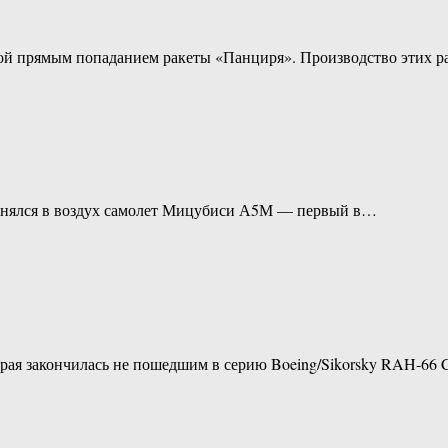
й прямым попаданием ракеты «Панциря». Производство этих ра
поднялся в воздух самолет Мицубиси А5М — первый в…
оторая закончилась не пошедшим в серию Boeing/Sikorsky RAH-66