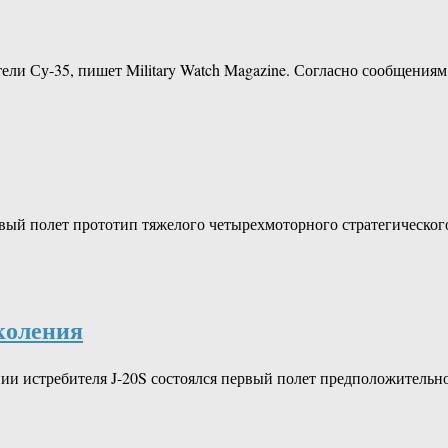
ели Су-35, пишет Military Watch Magazine. Согласно сообщения
первый полет прототип тяжелого четырехмоторного стратегическ
коления
нии истребителя J-20S состоялся первый полет предположительн