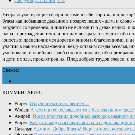
Следующая страница →
Неправо умствующие говорили сами в себе: коротка и прискорб
будем как небывшие: дыхание в ноздрях наших - дым, и слово - 
забудется со временем, и никто не вспомнит о делах наших; и 
наша - прохождение тени, и нет нам возврата от смерти: ибо п
юностью; преисполнимся дорогим вином и благовониями, и да н
участия в нашем наслаждении; везде оставим следы веселья, иб
умствовали, и ошиблись; злоба их ослепила их, ибо презирающ
и дети их злы, проклят род их. Плод добрых трудов славен, и 
Свежее:
КОММЕНТАРИИ:
Proper:
Излучением и испарением....
Wodan:
А чем они её охлаждают то в безвоздушном среде?
Андрей:
После прочтения подобных разборов намного лу
Proper:
Вряд ли найдутся специалисты в радиолокации и 
Наталья:
Админу. Добрый день! Ищу авторов, которые раз
Observer:
Пересвет пересвечивает. Строго говоря, он не с