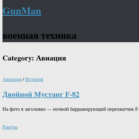
GunMan
военная техника
Category:
Авиация
Авиация
/
История
Двойной Мустанг F-82
На фото в заголовке — ночной барражирующий перехватчик F
Ракеты