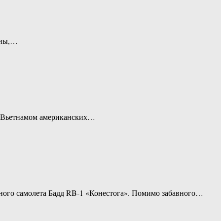
йны,…
х Вьетнамом американских…
тного самолета Бадд RB-1 «Конестога». Помимо забавного…