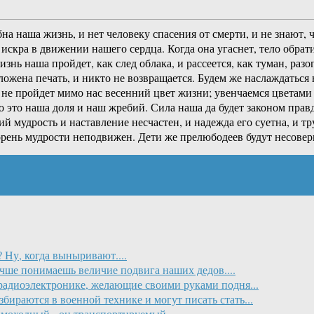
на наша жизнь, и нет человеку спасения от смерти, и не знают,
искра в движении нашего сердца. Когда она угаснет, тело обрати
жизнь наша пройдет, как след облака, и рассеется, как туман, р
оложена печать, и никто не возвращается. Будем же наслаждатьс
е пройдет мимо нас весенний цвет жизни; увенчаемся цветами р
о это наша доля и наш жребий. Сила наша да будет законом прав
ий мудрость и наставление несчастен, и надежда его суетна, и 
корень мудрости неподвижен. Дети же прелюбодеев будут несовер
 Ну, когда выныривают....
чше понимаешь величие подвига наших дедов....
радиоэлектронике, желающие своими руками подня...
бираются в военной технике и могут писать стать...
амоходный - он транспортируемый....