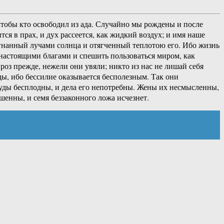
 чтобы кто освободил из ада. Случайно мы рождены и после
тся в прах, и дух рассеется, как жидкий воздух; и имя наше
азогнанный лучами солнца и отягченный теплотою его. Ибо жизнь
я настоящими благами и спешить пользоваться миром, как
оз прежде, нежели они увяли; никто из нас не лишай себя
ды, ибо бессилие оказывается бесполезным. Так они
труды бесплодны, и дела его непотребны. Жены их несмысленны,
шенны, и семя беззаконного ложа исчезнет.