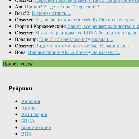
Ant:
Привет! А где же наш "Пересвет"?...
Bear52:
В бронзе отлить!...
Observer:
А дальше начинается Friendly Fire во все ворота..
Георгий Корженевский:
Ващет, все решает количество и 
Observer:
Мы же украинцам эти БПЛА бесплатно отправляе
Владимир:
Еще И-153 неплохо штурмовали....
Observer:
Видимо, потому, что уже был Калашников....
Вова:
Внешне проще АК. А почему не взлетел?...
Привет, гость!
Рубрики
Авиация
Армия
Артиллерия
БПЛА
Бронетехника
ВПК